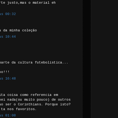
rte justo,mas o material eh
às 00:32
a da minha coleção
às 10:44
parte da cultura futebolistica...
ho!!!
às 16:48
ita coisa como referencia em
hei nada(ou muito pouco) de outros
ao ser o Corinthians. Porque isto?
 ta nos favoritos.
às 01:08