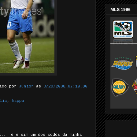
MLS 1996
tado por
Junior
às
3/20/2008 07:19:00
lia
,
kappa
l... é é sim um dos xodós da minha