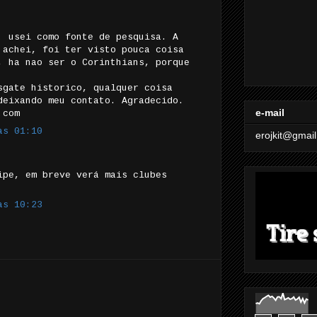
. usei como fonte de pesquisa. A
 achei, foi ter visto pouca coisa
, ha nao ser o Corinthians, porque
sgate historico, qualquer coisa
deixando meu contato. Agradecido.
e-mail
.com
às 01:10
erojkit@gmai
ipe, em breve verá mais clubes
às 10:23