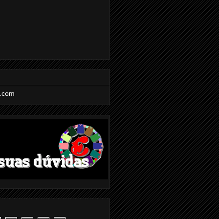
l.com