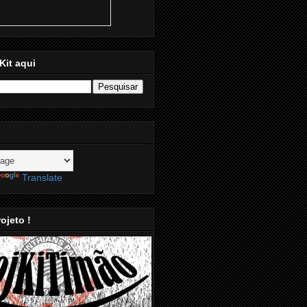
Kit aqui
Translate
ojeto !