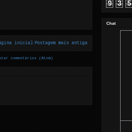
9
3
5
Chat
ágina inicial
Postagem mais antiga
star comentários (Atom)