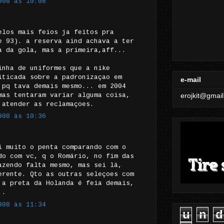
008 às 10:08
elos mais feios ja feitos pra
e 93). a reserva aind achava a ter
a da gola, mas a primeira,aff...
inha de uniformes que a nike
iticada sobre a padronizaçao em
e-mail
 pq tava demais mesmo... em 2004
mas tentaram variar alguma coisa,
erojkit@gmai
 atender as reclamaçoes.
008 às 10:36
i muito o penta comparando com o
do com vc, q o Romário, no fim das
azendo falta mesmo, mas sei lá,
erente. Qto as outras seleçoes com
 a preta da Holanda é feia demais,
..
008 às 11:34
u
n
d