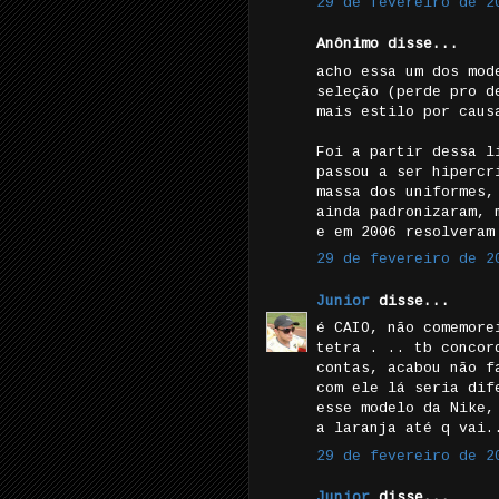
29 de fevereiro de 2
Anônimo disse...
acho essa um dos mod
seleção (perde pro d
mais estilo por caus
Foi a partir dessa l
passou a ser hipercr
massa dos uniformes,
ainda padronizaram, 
e em 2006 resolveram
29 de fevereiro de 2
Junior
disse...
é CAIO, não comemore
tetra . .. tb concor
contas, acabou não f
com ele lá seria dif
esse modelo da Nike,
a laranja até q vai.
29 de fevereiro de 2
Junior
disse...