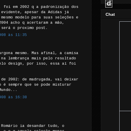
d
, foi em 2002 q a padronização dos
 evidente, apesar da Adidas já
Chat
 mesmo modelo para suas seleções e
2004 acho q acertaram a mão,
 será o proximo post.
008 às 11:35
argona mesmo. Mas afinal, a camisa
 na lembrança mais pelo resultado
elo design, por isso, essa aí foi
 de 2002: de madrugada, vai deixar
o é sempre que se pode misturar
Mundo...
008 às 16:38
 Romário ia desandar tudo, o