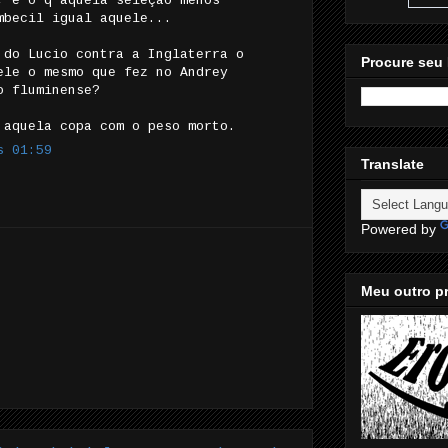
, e o q aquela seleção menos
mbecil igual aquele...
 do Lucio contra a Inglaterra o
Procure seu 
ele o mesmo que fez no Andrey
o fluminense?
 aquela copa com o peso morto.
s 01:59
Translate
Powered by
Meu outro pr