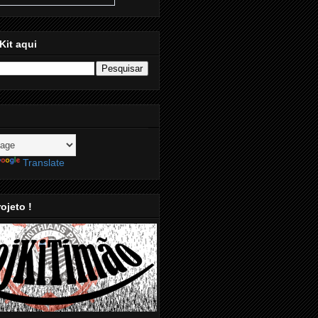
Kit aqui
Translate
ojeto !