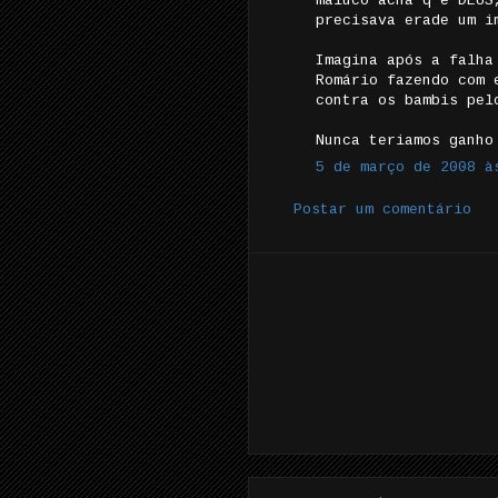
maluco acha q é DEUS
precisava erade um i
Imagina após a falha
Romário fazendo com 
contra os bambis pel
Nunca teriamos ganho
5 de março de 2008 à
Postar um comentário