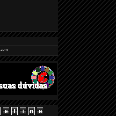
l.com
e
f
i
n
e