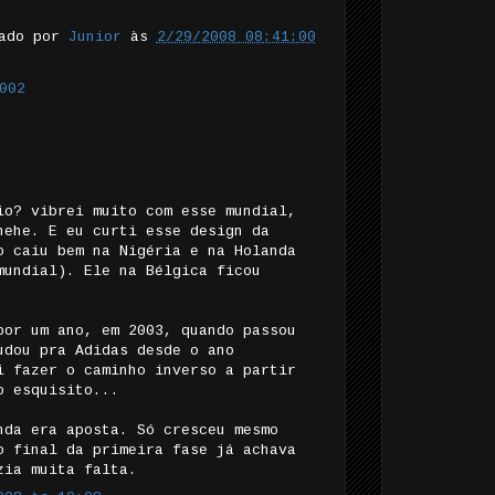
tado por
Junior
às
2/29/2008 08:41:00
002
io? vibrei muito com esse mundial,
hehe. E eu curti esse design da
o caiu bem na Nigéria e na Holanda
mundial). Ele na Bélgica ficou
por um ano, em 2003, quando passou
udou pra Adidas desde o ano
i fazer o caminho inverso a partir
o esquisito...
nda era aposta. Só cresceu mesmo
o final da primeira fase já achava
zia muita falta.