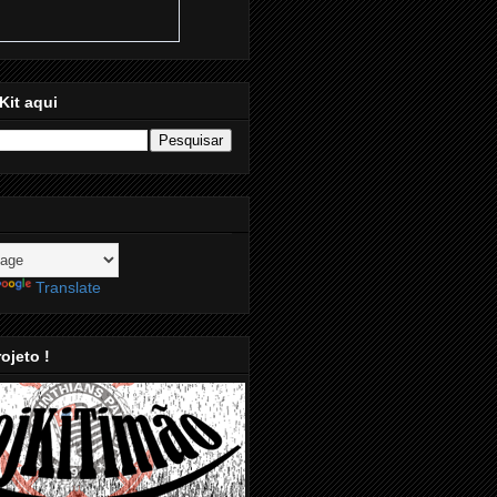
Kit aqui
Translate
ojeto !