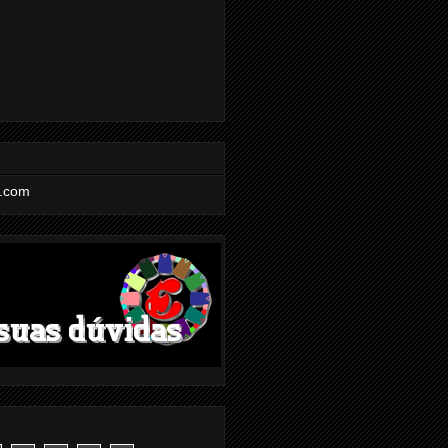
l.com