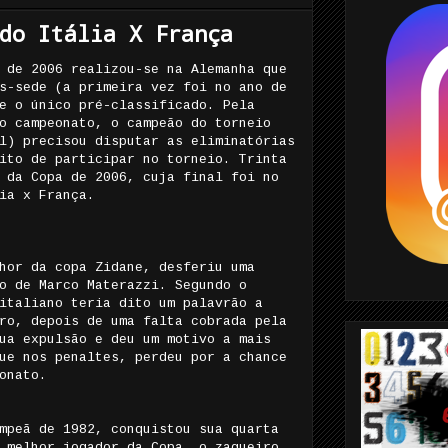
do Itália X França
 de 2006 realizou-se na Alemanha que
s-sede (a primeira vez foi no ano de
e o único pré-classificado. Pela
o campeonato, o campeão do torneio
l) precisou disputar as eliminatórias
ito de participar no torneio. Trinta
 da Copa de 2006, cuja final foi no
ia x França.
hor da copa Zidane, desferiu uma
o de Marco Materazzi. Segundo o
italiano teria dito um palavrão a
ro, depois de uma falta cobrada pela
ua expulsão e deu um motivo a mais
ue nos penaltes, perdeu por a chance
onato.
mpeã de 1982, conquistou sua quarta
 melhor jogador da Copa, o zagueiro