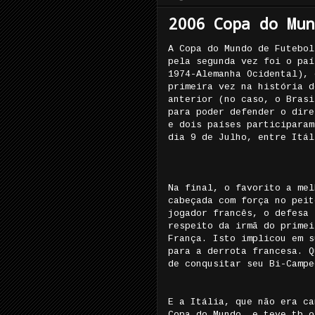
2006 Copa do Mun
A Copa do Mundo de Futebol
pela segunda vez foi o paí
1974-Alemanha Ocidental), 
primeira vez na história d
anterior (no caso, o Brasi
para poder defender o dire
e dois países participaram
dia 9 de Julho, entre Itál
Na final, o favorito a mel
cabeçada com força no peit
jogador francês, o defesa 
respeito da irmã do primei
França. Isto implicou em s
para a derrota francesa. Q
de conqusitar seu Bi-Campe
E a Itália, que não era ca
Copa do Mundo, e teve tb o