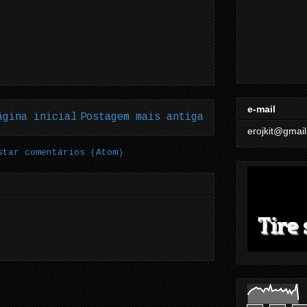
e-mail
ágina inicial
Postagem mais antiga
erojkit@gmai
star comentários (Atom)