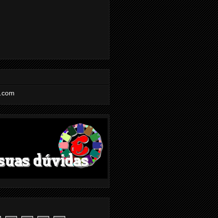
l.com