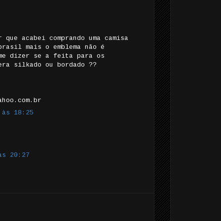
r que acabei comprando uma camisa
brasil mais o emblema não é
me dizer se a feita para os
era silkado ou bordado ??
ahoo.com.br
 às 18:25
.
às 20:27