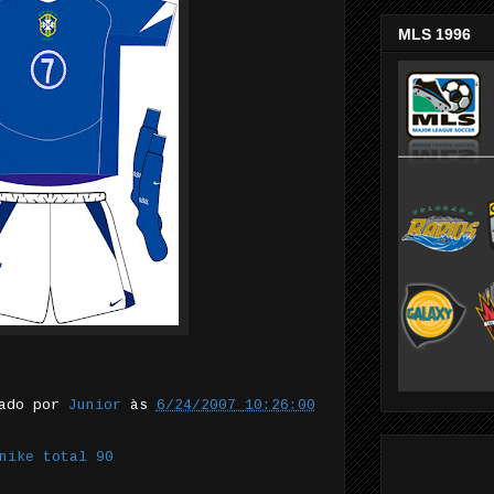
MLS 1996
tado por
Junior
às
6/24/2007 10:26:00
nike total 90