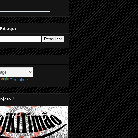
Kit aqui
Translate
ojeto !